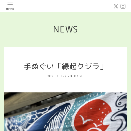
NEWS
手ぬぐい「縁起クジラ」
2025
/
05
/
20 07:20