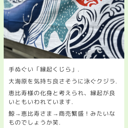
手ぬぐい「縁起くじら」
.
大海原を気持ち良さそうに泳ぐクジラ
.
恵比寿様の化身と考えられ、縁起が良
いともいわれています
.
鯨
恵比寿さま
商売繁盛！みたいな
→
→
ものでしょうか笑
.