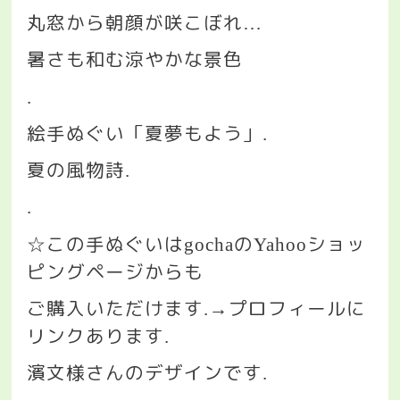
丸窓から朝顔が咲こぼれ
…
暑さも和む涼やかな景色
.
絵手ぬぐい「夏夢もよう」
.
夏の風物詩
.
.
この手ぬぐいは
の
ショッ
☆
gocha
Yahoo
ピングページからも
ご購入いただけます
プロフィールに
.→
リンクあります
.
濱文様さんのデザインです
.