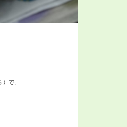
ら）で
.