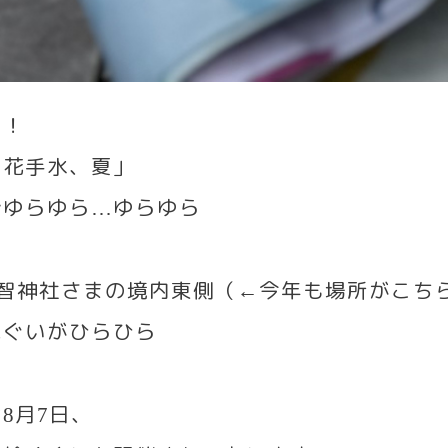
す！
 花手水、夏」
船ゆらゆら
ゆらゆら
…
智神社さまの境内東側（
今年も場所がこち
←
ぬぐいがひらひら
は
月
日、
8
7