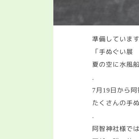
準備していま
「手ぬぐい展
夏の空に水風
.
月
日から阿
7
19
たくさんの手
.
阿智神社様で