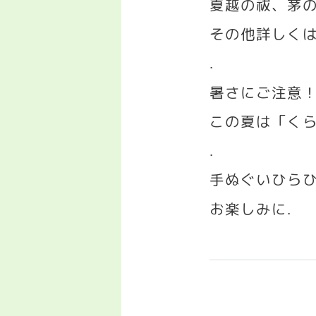
夏越の祓、茅
その他詳しく
.
暑さにご注意
この夏は「く
.
手ぬぐいひら
お楽しみに
.