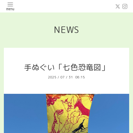
NEWS
手ぬぐい「七色恐竜図」
2025
/
07
/
31 06:15