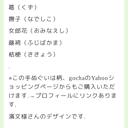
葛（くず）
撫子（なでしこ）
女郎花（おみなえし）
藤袴（ふじばかま）
桔梗（ききょう）
.
この手ぬぐいは柄、
の
シ
⭐︎
gocha
Yahoo
ョッピングページからもご購入いただ
けます
プロフィールにリンクありま
.→
す
.
濱文様さんのデザインです
.