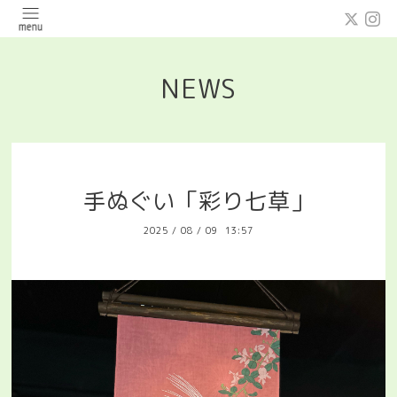
NEWS
手ぬぐい「彩り七草」
2025
/
08
/
09 13:57