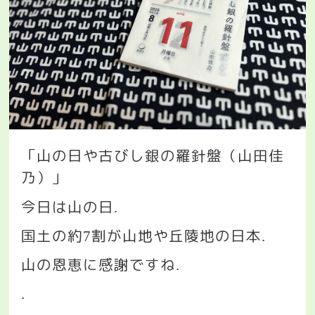
「山の日や古びし銀の羅針盤（山田佳
乃）」
今日は山の日
.
国土の約
割が山地や丘陵地の日本
7
.
山の恩恵に感謝ですね
.
.