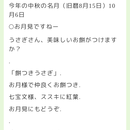
今年の中秋の名月（旧暦
月
日）
8
15
10
月
日
6
🌕
お月見ですねー
うさぎさん、美味しいお餅がつけます
か？
.
「餅つきうさぎ」
.
お月様で仲良くお餅つき
.
七宝文様、ススキに紅葉
.
お月見にもどうぞ
.
.