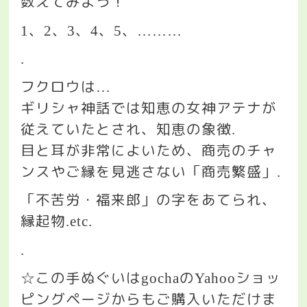
数えてみよう！
、
、
、
、
、
1
2
3
4
5
………
.
フクロウは
…
ギリシャ神話では知恵の女神アテナが
従えていたとされ、知恵の象徴
.
目と耳が非常によいため、商売のチャ
ンスやご縁を見逃さない「商売繁盛」
.
「不苦労・福来郎」の字をあてられ、
縁起物
.etc.
.
この手ぬぐいは
の
ショッ
☆
gocha
Yahoo
ピングページからもご購入いただけま