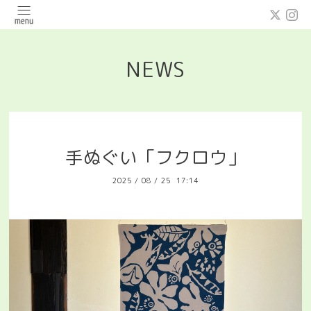
NEWS
手ぬぐい「フクロウ」
2025
/
08
/
25 17:14