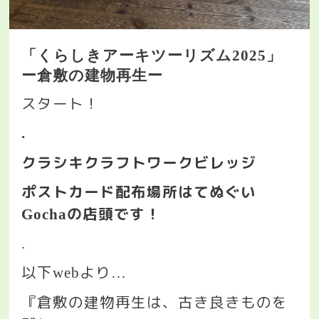
「くらしきアーキツーリズム
2025
」
ー倉敷の建物再生ー
スタート！
.
クラシキクラフトワークビレッジ
ポストカード配布場所はてぬぐい
の店頭です！
Gocha
.
以下
より
web
…
『倉敷の建物再生は、古き良きものを