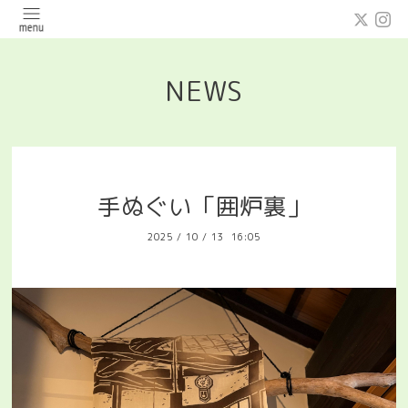
NEWS
手ぬぐい「囲炉裏」
2025
/
10
/
13 16:05