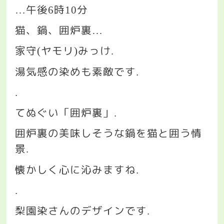
午後
時
分
…
6
10
猫、鍋、囲炉裏
…
家守
ヤモリ
みっけ
(
)
.
湯気感の染めも素敵です
.
.
てぬぐい「囲炉裏」
.
囲炉裏の美味しそうな鍋を猫と囲う情
景
.
懐かしく心に沁みますね
.
.
梨園染さんのデザインです
.