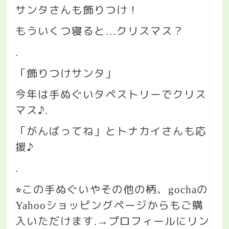
サンタさんも飾りつけ！
もういくつ寝ると
クリスマス？
…
.
「飾りつけサンタ」
今年は手ぬぐいタペストリーでクリス
マス♪
.
「がんばってね」とトナカイさんも応
援♪
.
この手ぬぐいやその他の柄、
の
⭐︎
gocha
ショッピングページからもご購
Yahoo
入いただけます
プロフィールにリン
.→