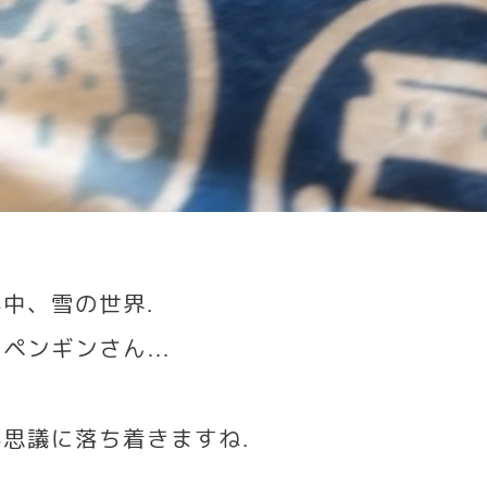
、
年中、雪の世界
.
もペンギンさん
…
、
不思議に落ち着きますね
.