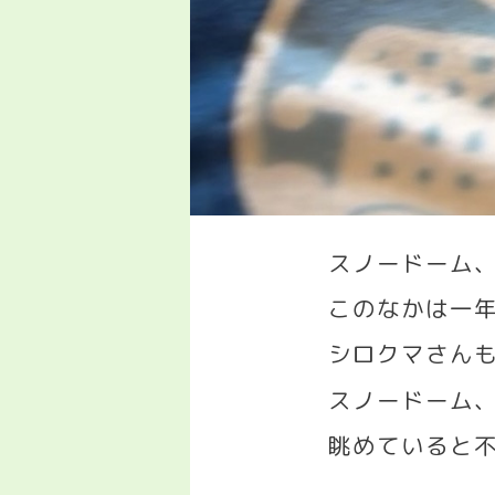
スノードーム
このなかは一
シロクマさん
スノードーム
眺めていると
.