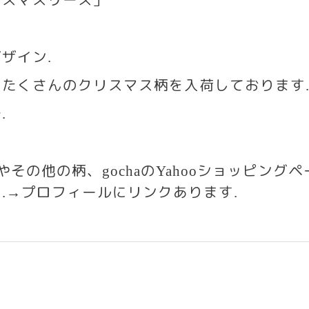
ザイン
.
もたくさんのクリスマス柄を入荷しております
で
.
いやその他の柄、
の
ショッピングヘ
gocha
Yahoo
す
プロフィールにリンクあります
.→
.