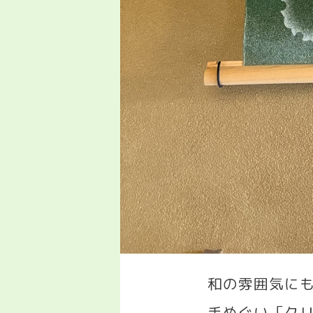
和の雰囲気に
手ぬぐい「ク