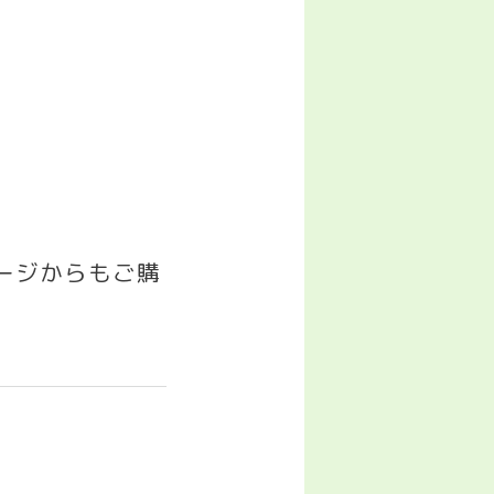
.
゚ージからもご購