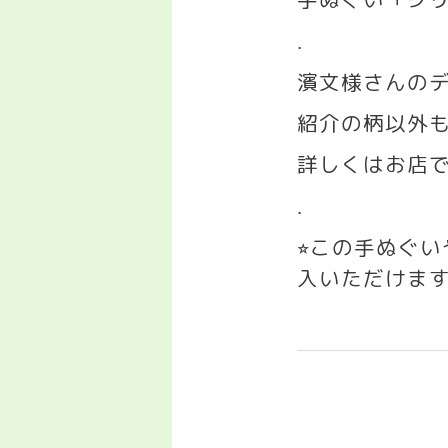
.
濱文様さんのデ
紹介の柄以外
詳しくはお店
.
この手ぬぐ
⭐︎
入いただけま