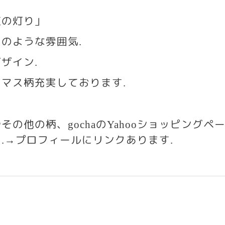
夜の灯り」
ラスのような雰囲気
.
ザイン
.
スマス柄充実しております
.
やその他の柄、
の
ショッピングペ
gocha
Yahoo
す
プロフィールにリンクあります
.→
.