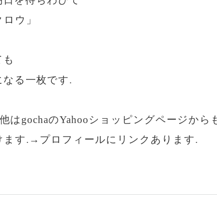
クロウ」
ても
なる一枚です.
他はgochaのYahooショッピングページから
゙けます.→プロフィールにリンクあります.