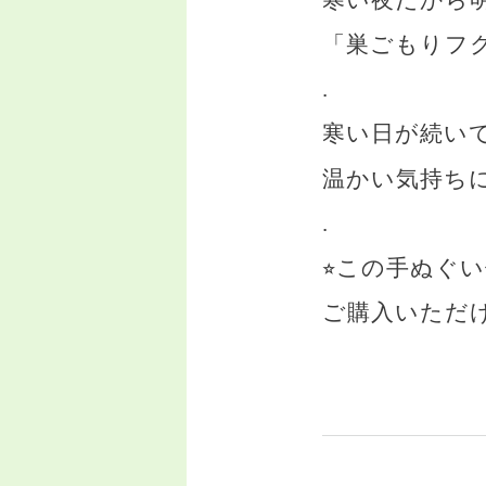
「巣ごもりフ
.
寒い日が続い
温かい気持ちに
.
⭐︎この手ぬぐい
ご購入いたた