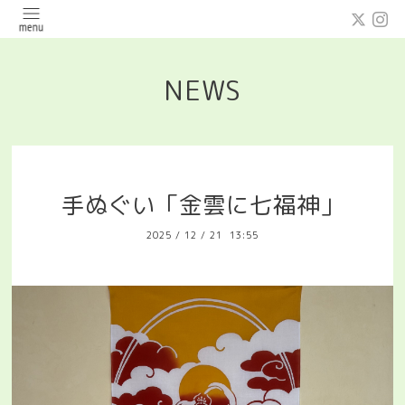
NEWS
手ぬぐい「金雲に七福神」
2025
/
12
/
21 13:55