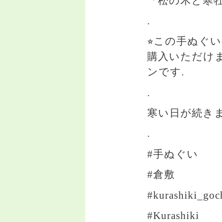
「松の木と寒
.
⭐︎この手ぬぐい
購入いただけ
ンです.
.
寒い日が続き
.
#手ぬぐい
#倉敷
#kurashiki_go
#Kurashiki