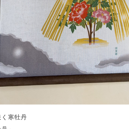
咲く寒牡丹