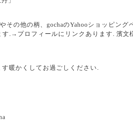
牡丹」
やその他の柄、gochaのYahooショッピングヘ
ます.→プロフィールにリンクあります. 濱
ます暖かくしてお過ごしください.
cha