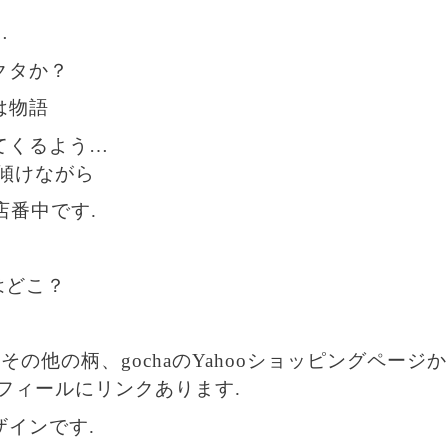
…
クタか？
は物語
てくるよう…
を傾けながら
店番中です.
はどこ？
その他の柄、gochaのYahooショッピングペーシ
゚ロフィールにリンクあります.
ザインです.