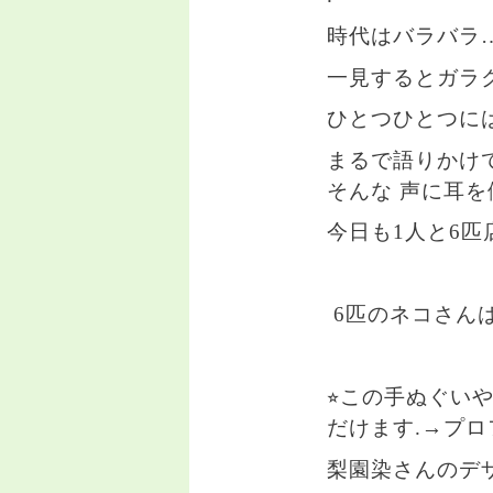
時代はバラバラ
一見するとガラ
ひとつひとつに
まるで語りかけ
そんな 声に耳
今日も1人と6匹
6匹のネコさん
⭐︎この手ぬぐいや
だけます.→フ
梨園染さんのデ