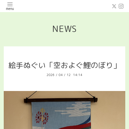
NEWS
絵手ぬぐい「空およぐ鯉のぼり」
2026
/
04
/
12 14:14