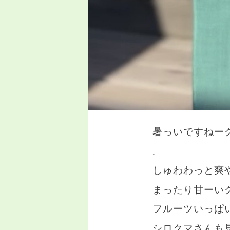
暑っいですねー
.
しゅわわっと爽
まったり甘ーい
フルーツいっぱ
シロクマさんも