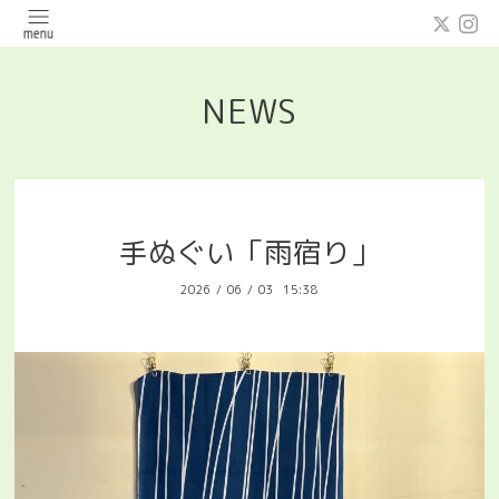
NEWS
手ぬぐい「雨宿り」
2026
/
06
/
03 15:38