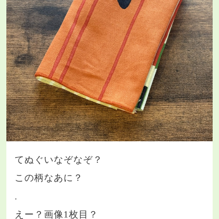
てぬぐいなぞなぞ？
この柄なあに？
.
えー？画像1枚目？