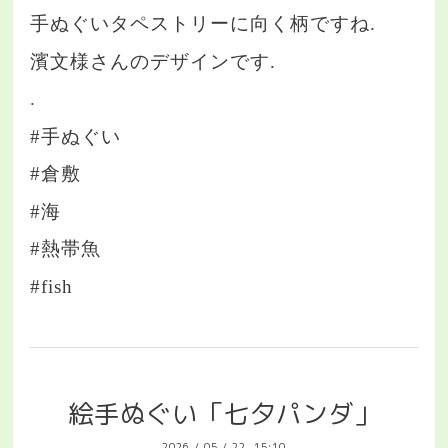
手ぬぐいタペストリーに向く柄ですね.
濱文様さんのデザインです.
.
#手ぬぐい
#倉敷
#海
#熱帯魚
#fish
絵手ぬぐい「七夕パンダ」
2026
/
05
/
22 15:10